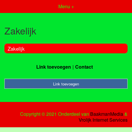
Menu +
Zakelijk
Zakelijk
Link toevoegen
Contact
Link toevoegen
Copyright © 2021 Onderdeel van
BaakmanMedia
&
Vrolijk Internet Services