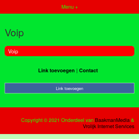
Menu +
Voip
Voip
Link toevoegen
Contact
Link toevoegen
Copyright © 2021 Onderdeel van
BaakmanMedia
&
Vrolijk Internet Services